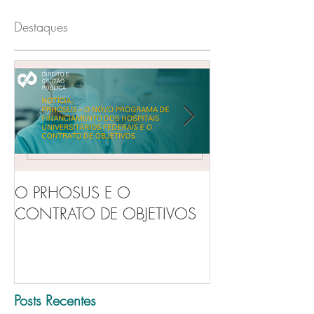
Destaques
O PRHOSUS E O
Você sabe a dif
CONTRATO DE OBJETIVOS
gerência e ges
Posts Recentes