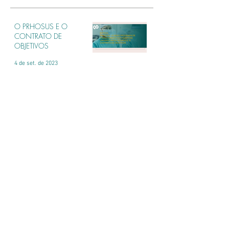
O PRHOSUS E O
CONTRATO DE
OBJETIVOS
4 de set. de 2023
Você sabe a diferença
entre gerência e gestão no
SUS?
14 de jul. de 2023
O uso indevido do termo
"gerenciamento de
unidades de saúde" por
organizações sociais
2 de mai. de 2023