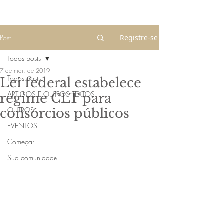
Post
Registre-se
Todos posts
7 de mai. de 2019
Todos posts
Lei federal estabelece
ARTIGOS E OUTROS TEXTOS
regime CLT para
OUTROS
consórcios públicos
EVENTOS
Começar
Sua comunidade