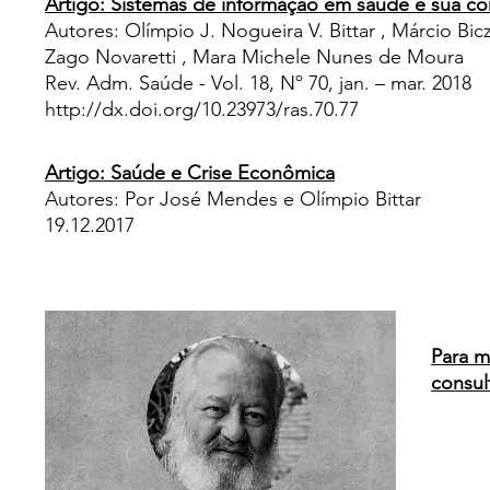
Artigo: Sistemas de informação em saúde e sua c
Autores: Olímpio J. Nogueira V. Bittar , Márcio Bicz
Zago Novaretti , Mara Michele Nunes de Moura
Rev. Adm. Saúde - Vol. 18, Nº 70, jan. – mar. 2018
http://dx.doi.org/10.23973/ras.70.77
Artigo: Saúde e Crise Econômica
Autores: Por José Mendes e Olímpio Bittar
19.12.2017
Para m
consul