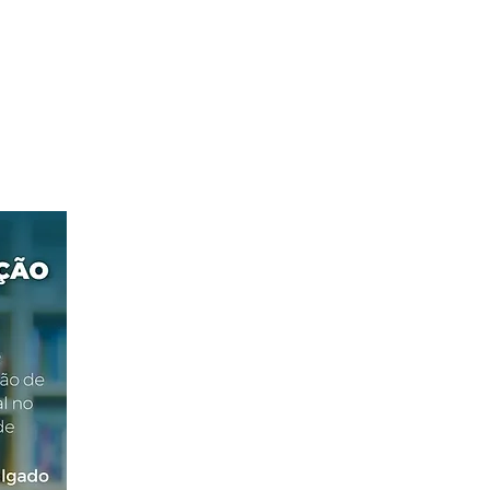
LANÇAMENTO
Editora CRV
Vendas no site:
bit.ly/3yeUz5l