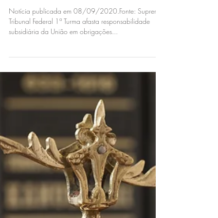
14 de set. de 2020
STF - 1ª Turma afasta
responsabilidade
subsidiária da União em
obrigações trabalhistas
Notícia publicada em 08/09/2020.Fonte: Supremo
Tribunal Federal 1ª Turma afasta responsabilidade
subsidiária da União em obrigações...