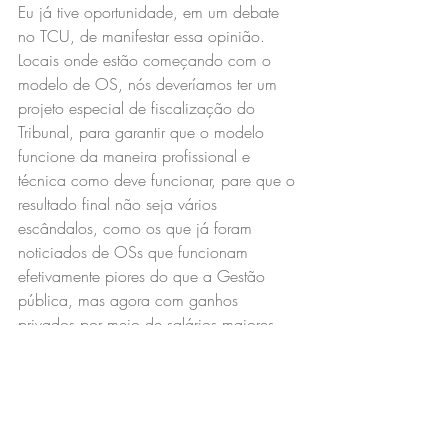
Eu já tive oportunidade, em um debate 
no TCU, de manifestar essa opinião. 
Locais onde estão começando com o 
modelo de OS, nós deveríamos ter um 
projeto especial de fiscalização do 
Tribunal, para garantir que o modelo 
funcione da maneira profissional e 
técnica como deve funcionar, pare que o 
resultado final não seja vários 
escândalos, como os que já foram 
noticiados de OSs que funcionam 
efetivamente piores do que a Gestão 
pública, mas agora com ganhos 
privados por meio de salários maiores, 
por profissionais que não trabalham ou 
dirigentes que não atuam exatamente 
como profissionais do setor privado, são 
OSs que estão garimpando contratos de 
Gestão com o Governo em um 