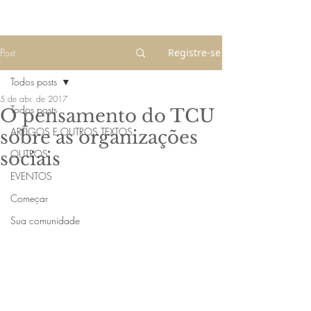
Post
Registre-se
Todos posts
5 de abr. de 2017
Todos posts
O pensamento do TCU
ARTIGOS E OUTROS TEXTOS
sobre as organizações
OUTROS
sociais
EVENTOS
Começar
Sua comunidade