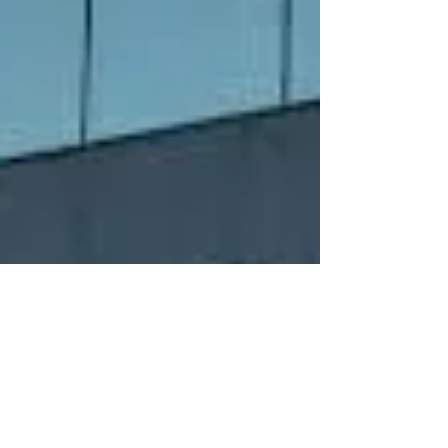
Notícia publicada no Notícias STF - Sexta-feira, 01 de
março de 2019 O Supremo Tribunal Federal (STF) vai
decidir se a imposição de...