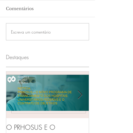
Comentários
Escreva um comentário
Destaques
O PRHOSUS E O
Você sabe a dif