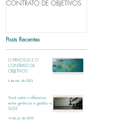
CONTRATO DE OBJETIVOS
gerência e ges
Posts Recentes
O PRHOSUS E O
CONTRATO DE
OBJETIVOS
4 de set. de 2023
Você sabe a diferença
entre gerência e gestão no
SUS?
14 de jul. de 2023