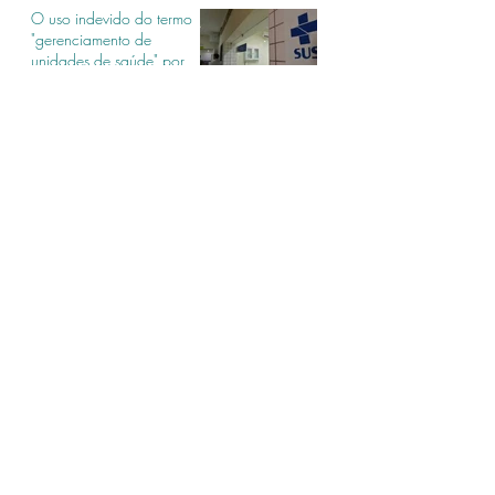
O uso indevido do termo
"gerenciamento de
unidades de saúde" por
organizações sociais
2 de mai. de 2023
LRF: gasto de pessoal de
organizações sociais não
conta mais para o cálculo
do limite da LRF.
28 de jun. de 2022
Gestão Colaborativa no
SUS
20 de dez. de 2021