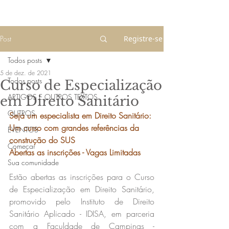
Post
Registre-se
Todos posts
5 de dez. de 2021
Todos posts
Curso de Especialização
ARTIGOS E OUTROS TEXTOS
em Direito Sanitário
OUTROS
Seja um especialista em Direito Sanitário: 
Um curso com grandes referências da 
EVENTOS
construção do SUS
Começar
Abertas as inscrições - Vagas Limitadas
Sua comunidade
Estão abertas as inscrições para o Curso 
de Especialização em Direito Sanitário, 
promovido pelo Instituto de Direito 
Sanitário Aplicado - IDISA, em parceria 
com a Faculdade de Campinas - 