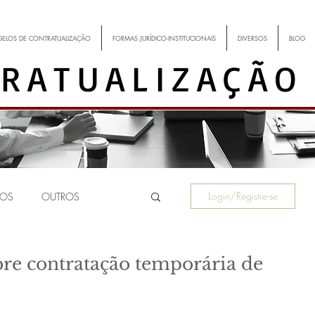
ELOS DE CONTRATUALIZAÇÃO
FORMAS JURÍDICO-INSTITUCIONAIS
DIVERSOS
BLOG
RATUALIZAÇÃO
Login/Registre-se
TOS
OUTROS
comunidade
bre contratação temporária de