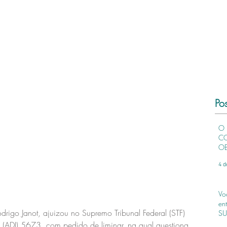
Po
O 
CO
OB
4 d
Vo
en
drigo Janot, ajuizou no Supremo Tribunal Federal (STF) 
SU
e (ADI) 5673, com pedido de liminar, na qual questiona 