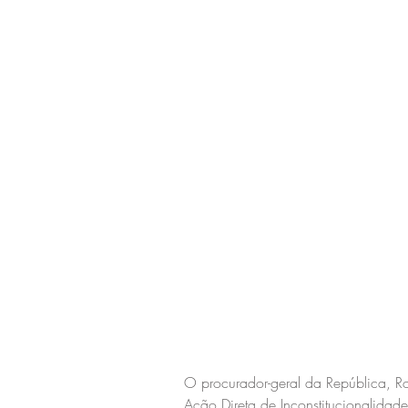
O procurador-geral da República, Ro
Ação Direta de Inconstitucionalidad