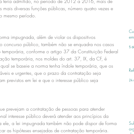
á teria admitido, no período de 2012 a 2016, mais de 
as mais diversas funções públicas, número quatro vezes e 
no mesmo período.
Cu
orma impugnada, além de violar os dispositivos 
em
 do concurso público, também não se enquadra nos casos 
5 d
temporária, conforme o artigo 37 da Constituição Federal 
atação temporária, nos moldes do art. 37, IX, da CF, é 
qual se baseie a norma tenha índole temporária, que os 
Re
sáveis e urgentes, que o prazo da contratação seja 
m previstos em lei e que o interesse público seja 
24 
 que prevejam a contratação de pessoas para atender 
al interesse público deverá atender aos princípios da 
a ele, a lei impugnada também não pode dispor de forma 
Su
or
car as hipóteses ensejadas de contratação temporária.