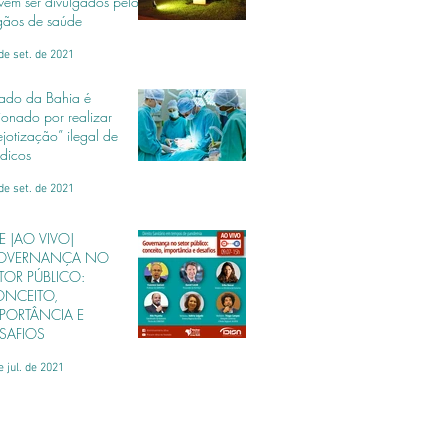
vem ser divulgados pelos
gãos de saúde
de set. de 2021
tado da Bahia é
ionado por realizar
ejotização” ilegal de
dicos
de set. de 2021
VE |AO VIVO|
VERNANÇA NO
TOR PÚBLICO:
NCEITO,
PORTÂNCIA E
SAFIOS
e jul. de 2021