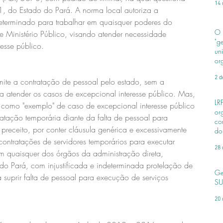
14 
 do Estado do Pará. A norma local autoriza a 
eterminado para trabalhar em quaisquer poderes do 
O 
 e Ministério Público, visando atender necessidade 
"g
esse público.
un
or
2 d
rmite a contratação de pessoal pelo estado, sem a 
a atender os casos de excepcional interesse público. Mas, 
LR
u como "exemplo" de caso de excepcional interesse público 
or
ratação temporária diante da falta de pessoal para 
co
preceito, por conter cláusula genérica e excessivamente 
do 
contratações de servidores temporários para executar 
28 
em quaisquer dos órgãos da administração direta, 
do Pará, com injustificada e indeterminada protelação de 
Ge
 suprir falta de pessoal para execução de serviços 
SU
20 