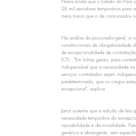
Narra ainda que o Estado do Pará j
26 mil servidores temporários para 
meia maior que o de concursados 
Na análise do procurador-geral, a n
constitucionais de obrigatoriedade
de excepcionalidade de contratação 
(CF).  "Em linhas gerais, para contr
indispensável que a necessidade na 
serviços contratados sejam indispen
predeterminado, que os cargos esteja
excepcional", explica.
Janot sustenta que a edição de leis
necessidade temporária do excepcion
razoabilidade e da moralidade. Par
genérica e abrangente, sem especifi