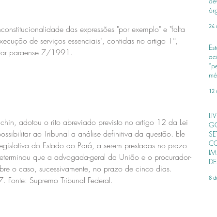
de
ór
24 
onstitucionalidade das expressões "por exemplo" e "falta 
xecução de serviços essenciais", contidas no artigo 1º, 
Es
ntar paraense 7/1991.
ac
“p
mé
12 
LI
chin, adotou o rito abreviado previsto no artigo 12 da Lei 
GO
sibilitar ao Tribunal a análise definitiva da questão. Ele 
SE
CO
Legislativa do Estado do Pará, a serem prestadas no prazo 
IM
determinou que a advogada-geral da União e o procurador-
DE
bre o caso, sucessivamente, no prazo de cinco dias.
8 d
Fonte: Supremo Tribunal Federal.