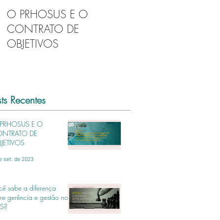
O PRHOSUS E O
Você sabe a diferença
CONTRATO DE
entre gerência e gestã
OBJETIVOS
no SUS?
sts Recentes
PRHOSUS E O
NTRATO DE
JETIVOS
e set. de 2023
cê sabe a diferença
tre gerência e gestão no
S?